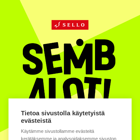
Tietoa sivustolla käytetyistä
evästeistä
MA-SU 28.9.–4.10.
Käytämme sivustollamme evästeitä
kerätäksemme ja analysoidaksemme sivuston