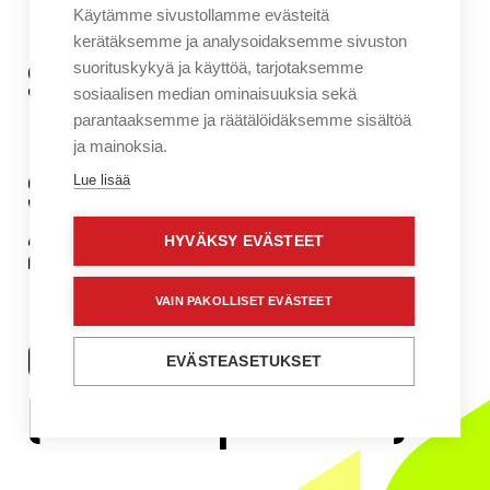
Käytämme sivustollamme evästeitä
kerätäksemme ja analysoidaksemme sivuston
Sellosali 1 (Ilmainen 1)
suorituskykyä ja käyttöä, tarjotaksemme
sosiaalisen median ominaisuuksia sekä
parantaaksemme ja räätälöidäksemme sisältöä
ja mainoksia.
Sellosali 2 (Ilmainen
Lue lisää
2)
HYVÄKSY EVÄSTEET
VAIN PAKOLLISET EVÄSTEET
Galleria Aarni 2
EVÄSTEASETUKSET
(Ilmainen palvelu 4)